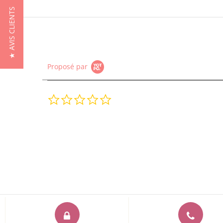
★ AVIS CLIENTS
Proposé par
0.0
star
rating