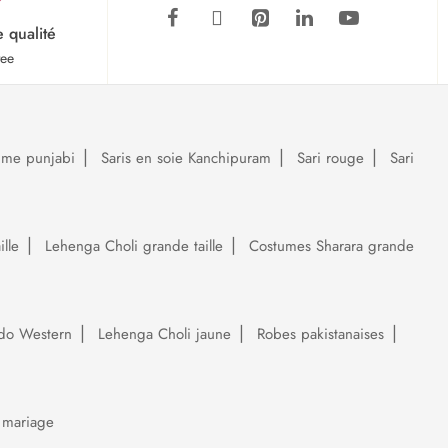
e qualité
tee
ume punjabi
Saris en soie Kanchipuram
Sari rouge
Sari
lle
Lehenga Choli grande taille
Costumes Sharara grande
do Western
Lehenga Choli jaune
Robes pakistanaises
 mariage