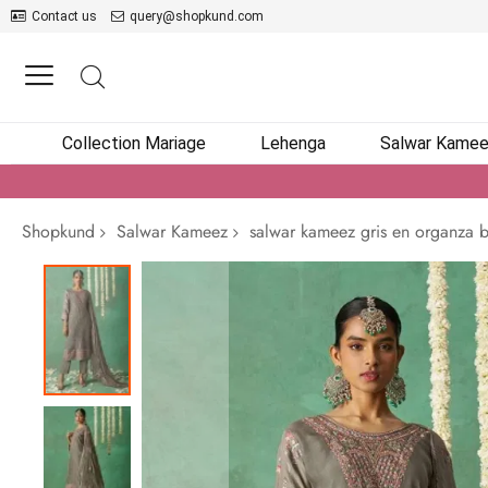
Contact us
query@shopkund.com
Collection Mariage
Lehenga
Salwar Kame
Shopkund
Salwar Kameez
salwar kameez gris en organza b
Passer
à
la
fin
de
la
galerie
d’images