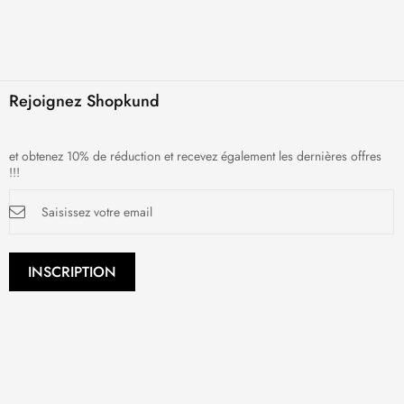
Rejoignez Shopkund
et obtenez 10% de réduction et recevez également les dernières offres
!!!
Inscription
à
notre
newsletter
:
INSCRIPTION