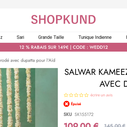
ez
Sari
Grande Taille
Tunique Indienne
12 % RABAIS SUR 149€ | CODE : WEDD12
rodé avec dupatta pour l'Aïd
SALWAR KAMEE
AVEC D
0.0
écrire un avis
star
Épuisé
rating
SKU
SK155172
109,00 €
145,00 €