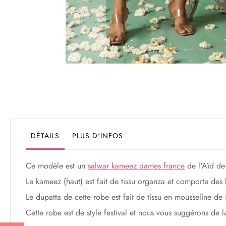
Passer
au
début
de
la
Galerie
DÉTAILS
PLUS D'INFOS
d’images
Ce modèle est un
salwar kameez dames france
de l'Aïd de 
Le kameez (haut) est fait de tissu organza et comporte des b
Le dupatta de cette robe est fait de tissu en mousseline de
Cette robe est de style festival et nous vous suggérons de 