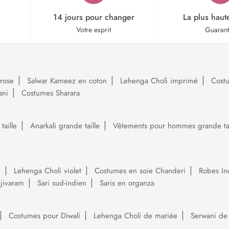
14 jours pour changer
La plus haut
Votre esprit
Guaran
rose
Salwar Kameez en coton
Lehenga Choli imprimé
Cost
ani
Costumes Sharara
aille
Anarkali grande taille
Vêtements pour hommes grande tai
i
Lehenga Choli violet
Costumes en soie Chanderi
Robes In
njivaram
Sari sud-indien
Saris en organza
Costumes pour Diwali
Lehenga Choli de mariée
Serwani de