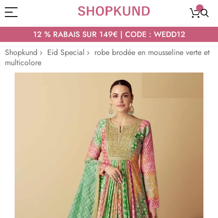
12 % RABAIS SUR 149€ | CODE : WEDD12
Shopkund
Eid Special
robe brodée en mousseline verte et
multicolore
Passer
à
la
fin
de
la
galerie
d’images