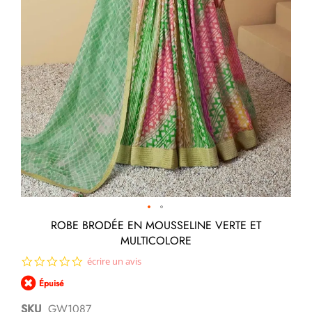
Passer
ROBE BRODÉE EN MOUSSELINE VERTE ET
au
MULTICOLORE
début
de
0.0
écrire un avis
la
star
Galerie
Épuisé
rating
d’images
SKU
GW1087