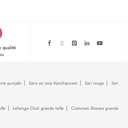
e qualité
tee
ume punjabi
Saris en soie Kanchipuram
Sari rouge
Sari
lle
Lehenga Choli grande taille
Costumes Sharara grande