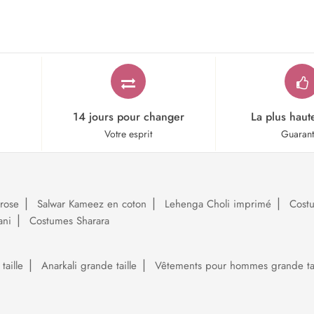
14 jours pour changer
La plus haut
Votre esprit
Guaran
rose
Salwar Kameez en coton
Lehenga Choli imprimé
Cost
ani
Costumes Sharara
aille
Anarkali grande taille
Vêtements pour hommes grande tai