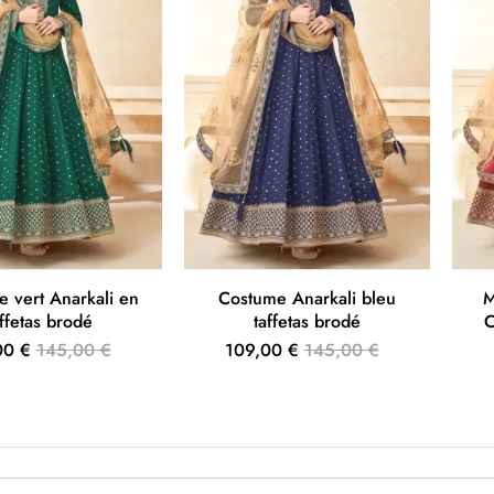
 vert Anarkali en
Costume Anarkali bleu
M
affetas brodé
taffetas brodé
C
00 €
145,00 €
109,00 €
145,00 €