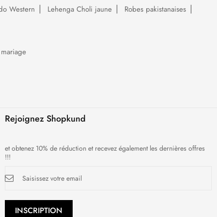
do Western
Lehenga Choli jaune
Robes pakistanaises
 mariage
Rejoignez Shopkund
et obtenez 10% de réduction et recevez également les dernières offres
!!!
Inscription
à
notre
newsletter
:
INSCRIPTION