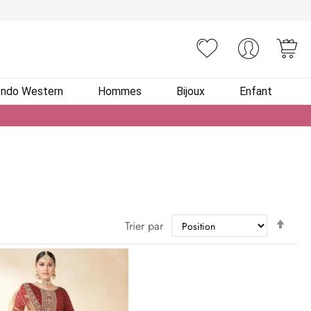
You
Indo Western
Hommes
Bijoux
Enfant
Par
Trier par
ordr
décr