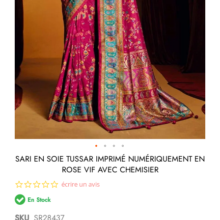
Passer
SARI EN SOIE TUSSAR IMPRIMÉ NUMÉRIQUEMENT EN
au
ROSE VIF AVEC CHEMISIER
début
de
0.0
écrire un avis
la
star
Galerie
En Stock
rating
d’images
SKU
SR28437