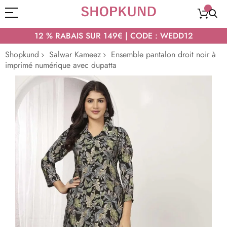
12 % RABAIS SUR 149€ | CODE : WEDD12
Shopkund
Salwar Kameez
Ensemble pantalon droit noir à
imprimé numérique avec dupatta
Passer
à
la
fin
de
la
galerie
d’images