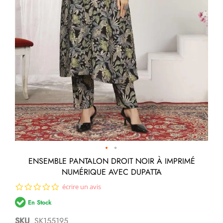
Passer
ENSEMBLE PANTALON DROIT NOIR À IMPRIMÉ
au
NUMÉRIQUE AVEC DUPATTA
début
de
0.0
écrire un avis
la
star
Galerie
En Stock
rating
d’images
SKU
SK155195