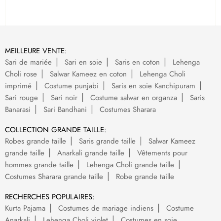
MEILLEURE VENTE:
Sari de mariée
Sari en soie
Saris en coton
Lehenga
Choli rose
Salwar Kameez en coton
Lehenga Choli
imprimé
Costume punjabi
Saris en soie Kanchipuram
Sari rouge
Sari noir
Costume salwar en organza
Saris
Banarasi
Sari Bandhani
Costumes Sharara
COLLECTION GRANDE TAILLE:
Robes grande taille
Saris grande taille
Salwar Kameez
grande taille
Anarkali grande taille
Vêtements pour
hommes grande taille
Lehenga Choli grande taille
Costumes Sharara grande taille
Robe grande taille
RECHERCHES POPULAIRES:
Kurta Pajama
Costumes de mariage indiens
Costume
Anarkali
Lehenga Choli violet
Costumes en soie