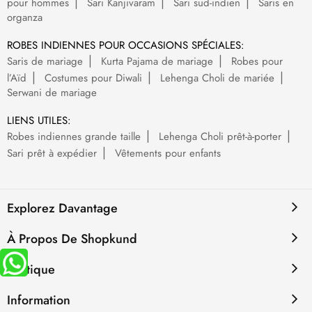
pour hommes
Sari Kanjivaram
Sari sud-indien
Saris en
organza
ROBES INDIENNES POUR OCCASIONS SPÉCIALES:
Saris de mariage
Kurta Pajama de mariage
Robes pour
l’Aïd
Costumes pour Diwali
Lehenga Choli de mariée
Serwani de mariage
LIENS UTILES:
Robes indiennes grande taille
Lehenga Choli prêt-à-porter
Sari prêt à expédier
Vêtements pour enfants
Explorez Davantage
À Propos De Shopkund
Politique
Information