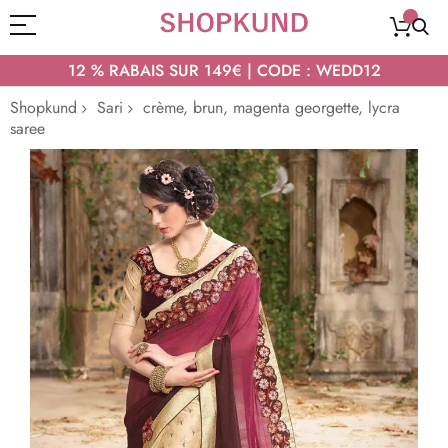
12 % RABAIS SUR 149€ | CODE : WEDD12
Shopkund
Sari
crème, brun, magenta georgette, lycra
saree
Passer
à
la
fin
de
la
galerie
d’images