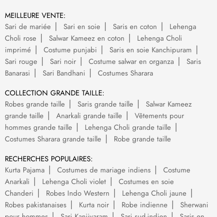
MEILLEURE VENTE:
Sari de mariée
Sari en soie
Saris en coton
Lehenga
Choli rose
Salwar Kameez en coton
Lehenga Choli
imprimé
Costume punjabi
Saris en soie Kanchipuram
Sari rouge
Sari noir
Costume salwar en organza
Saris
Banarasi
Sari Bandhani
Costumes Sharara
COLLECTION GRANDE TAILLE:
Robes grande taille
Saris grande taille
Salwar Kameez
grande taille
Anarkali grande taille
Vêtements pour
hommes grande taille
Lehenga Choli grande taille
Costumes Sharara grande taille
Robe grande taille
RECHERCHES POPULAIRES:
Kurta Pajama
Costumes de mariage indiens
Costume
Anarkali
Lehenga Choli violet
Costumes en soie
Chanderi
Robes Indo Western
Lehenga Choli jaune
Robes pakistanaises
Kurta noir
Robe indienne
Sherwani
pour hommes
Sari Kanjivaram
Sari sud-indien
Saris en