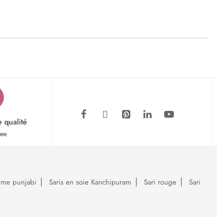
e qualité
tee
ume punjabi
Saris en soie Kanchipuram
Sari rouge
Sari