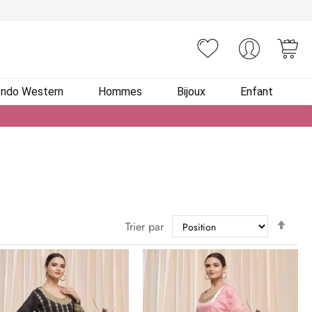
You
Indo Western
Hommes
Bijoux
Enfant
Par
Trier par
ordr
décr