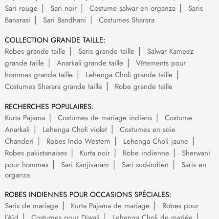
Sari rouge
Sari noir
Costume salwar en organza
Saris
Banarasi
Sari Bandhani
Costumes Sharara
COLLECTION GRANDE TAILLE:
Robes grande taille
Saris grande taille
Salwar Kameez
grande taille
Anarkali grande taille
Vêtements pour
hommes grande taille
Lehenga Choli grande taille
Costumes Sharara grande taille
Robe grande taille
RECHERCHES POPULAIRES:
Kurta Pajama
Costumes de mariage indiens
Costume
Anarkali
Lehenga Choli violet
Costumes en soie
Chanderi
Robes Indo Western
Lehenga Choli jaune
Robes pakistanaises
Kurta noir
Robe indienne
Sherwani
pour hommes
Sari Kanjivaram
Sari sud-indien
Saris en
organza
ROBES INDIENNES POUR OCCASIONS SPÉCIALES:
Saris de mariage
Kurta Pajama de mariage
Robes pour
l’Aïd
Costumes pour Diwali
Lehenga Choli de mariée