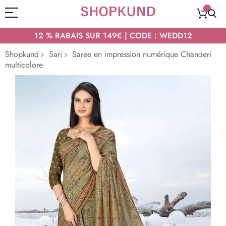
12 % RABAIS SUR 149€ | CODE : WEDD12
Shopkund
Sari
Saree en impression numérique Chanderi
multicolore
Passer
à
la
fin
de
la
galerie
d’images