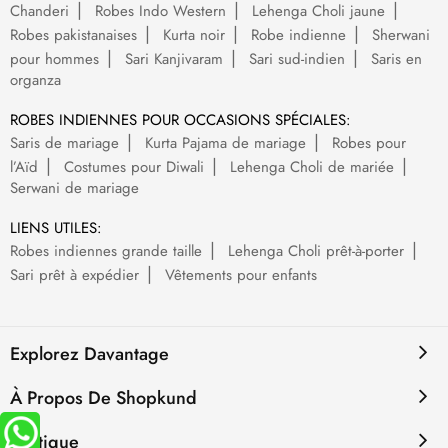
Chanderi
Robes Indo Western
Lehenga Choli jaune
Robes pakistanaises
Kurta noir
Robe indienne
Sherwani
pour hommes
Sari Kanjivaram
Sari sud-indien
Saris en
organza
ROBES INDIENNES POUR OCCASIONS SPÉCIALES:
Saris de mariage
Kurta Pajama de mariage
Robes pour
l’Aïd
Costumes pour Diwali
Lehenga Choli de mariée
Serwani de mariage
LIENS UTILES:
Robes indiennes grande taille
Lehenga Choli prêt-à-porter
Sari prêt à expédier
Vêtements pour enfants
Explorez Davantage
À Propos De Shopkund
Politique