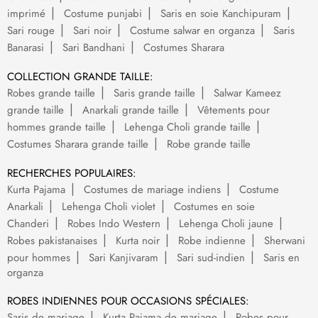
imprimé
Costume punjabi
Saris en soie Kanchipuram
Sari rouge
Sari noir
Costume salwar en organza
Saris
Banarasi
Sari Bandhani
Costumes Sharara
COLLECTION GRANDE TAILLE:
Robes grande taille
Saris grande taille
Salwar Kameez
grande taille
Anarkali grande taille
Vêtements pour
hommes grande taille
Lehenga Choli grande taille
Costumes Sharara grande taille
Robe grande taille
RECHERCHES POPULAIRES:
Kurta Pajama
Costumes de mariage indiens
Costume
Anarkali
Lehenga Choli violet
Costumes en soie
Chanderi
Robes Indo Western
Lehenga Choli jaune
Robes pakistanaises
Kurta noir
Robe indienne
Sherwani
pour hommes
Sari Kanjivaram
Sari sud-indien
Saris en
organza
ROBES INDIENNES POUR OCCASIONS SPÉCIALES:
Saris de mariage
Kurta Pajama de mariage
Robes pour