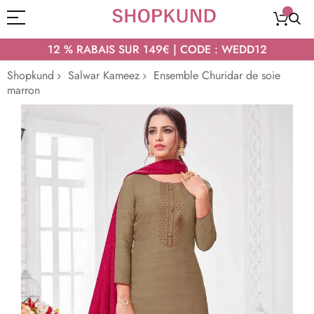
12 % RABAIS SUR 149€ | CODE : WEDD12
Shopkund
Salwar Kameez
Ensemble Churidar de soie
marron
Passer
à
la
fin
de
la
galerie
d’images