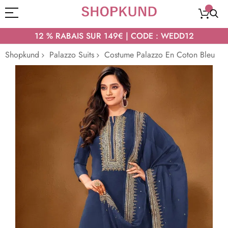
12 % RABAIS SUR 149€ | CODE : WEDD12
Shopkund
Palazzo Suits
Costume Palazzo En Coton Bleu
Passer
à
la
fin
de
la
galerie
d’images