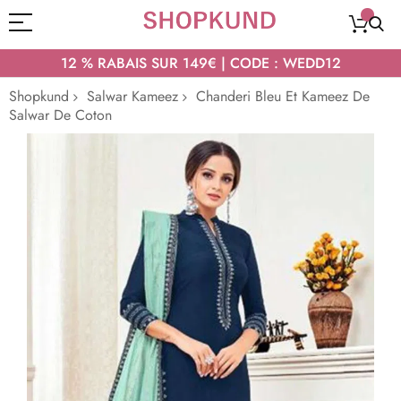
12 % RABAIS SUR 149€ | CODE : WEDD12
Shopkund
Salwar Kameez
Chanderi Bleu Et Kameez De
Salwar De Coton
Passer
à
la
fin
de
la
galerie
d’images