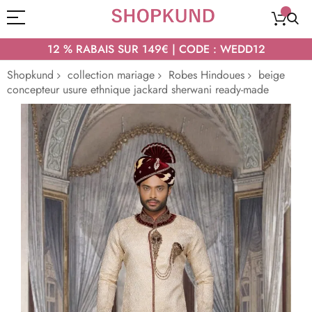
12 % RABAIS SUR 149€ | CODE : WEDD12
Shopkund
collection mariage
Robes Hindoues
beige
concepteur usure ethnique jackard sherwani ready-made
Passer
à
la
fin
de
la
galerie
d’images