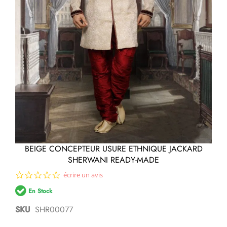
Passer
BEIGE CONCEPTEUR USURE ETHNIQUE JACKARD
au
SHERWANI READY-MADE
début
de
0.0
écrire un avis
la
star
Galerie
En Stock
rating
d’images
SKU
SHR00077