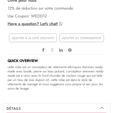
Offre pour vous
12% de réduction sur votre commande.
Use Coupon: WEDD12
Have a question? Let's chat!
AJOUTER À LA LISTE D'ACHATS
AJOUTER AU COMPARATEUR
QUICK OVERVIEW
cette robe est un concepteur de vêtements ethniques sherwani ready-
made avec brodé, pierre sur tissu jackard, concepteur sherwani ready-
made est à venir avec le fond churidar de couleur rouge qui est faite
par un tissu de soie dupion srt, cette robe est dans le style de
vêtements de mariage et nous suggérons vous propre et sec pour les
soins de lavage.
DÉTAILS