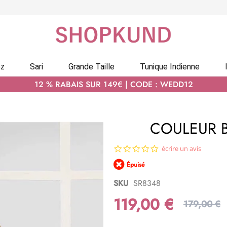
ez
Sari
Grande Taille
Tunique Indienne
12 % RABAIS SUR 149€ | CODE : WEDD12
COULEUR B
0.0
écrire un avis
star
Épuisé
rating
SKU
SR8348
119,00 €
179,00 €