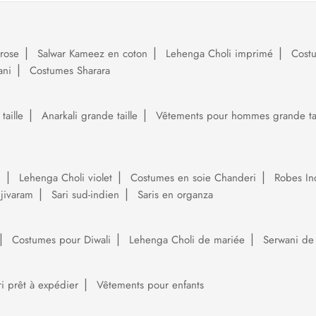
rose
Salwar Kameez en coton
Lehenga Choli imprimé
Cost
ani
Costumes Sharara
aille
Anarkali grande taille
Vêtements pour hommes grande tai
i
Lehenga Choli violet
Costumes en soie Chanderi
Robes In
njivaram
Sari sud-indien
Saris en organza
Costumes pour Diwali
Lehenga Choli de mariée
Serwani de
ri prêt à expédier
Vêtements pour enfants