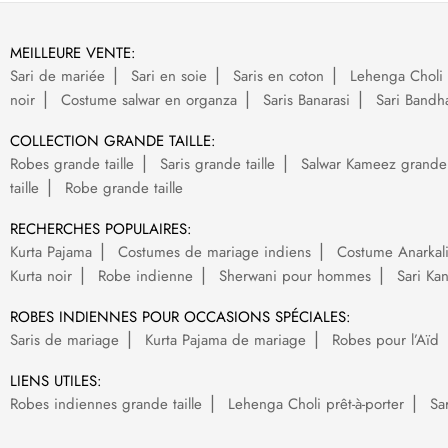
MEILLEURE VENTE:
Sari de mariée
Sari en soie
Saris en coton
Lehenga Choli 
noir
Costume salwar en organza
Saris Banarasi
Sari Bandh
COLLECTION GRANDE TAILLE:
Robes grande taille
Saris grande taille
Salwar Kameez grande t
taille
Robe grande taille
RECHERCHES POPULAIRES:
Kurta Pajama
Costumes de mariage indiens
Costume Anarkal
Kurta noir
Robe indienne
Sherwani pour hommes
Sari Ka
ROBES INDIENNES POUR OCCASIONS SPÉCIALES:
Saris de mariage
Kurta Pajama de mariage
Robes pour l’Aïd
LIENS UTILES:
Robes indiennes grande taille
Lehenga Choli prêt-à-porter
Sa