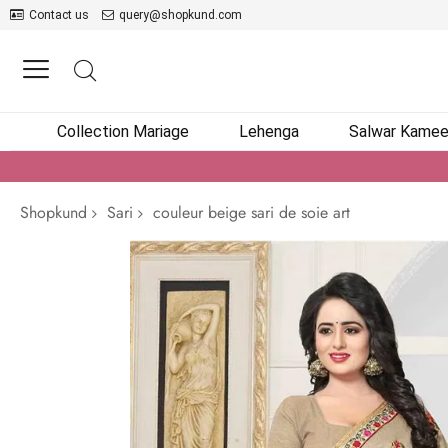
Contact us
query@shopkund.com
Collection Mariage
Lehenga
Salwar Kame
Shopkund
Sari
couleur beige sari de soie art
Passer
à
la
fin
de
la
galerie
d’images