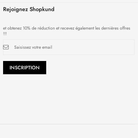
Rejoignez Shopkund
et obtenez 10% de réduction et recevez également les dernières offres
!!!
Inscription
à
notre
newsletter
:
INSCRIPTION