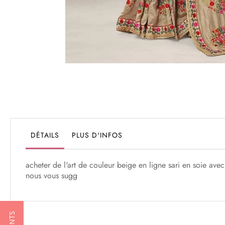
Passer
au
début
de
la
Galerie
DÉTAILS
PLUS D'INFOS
d’images
acheter de l'art de couleur beige en ligne sari en soie avec
nous vous sugg