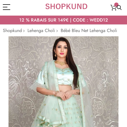
12 % RABAIS SUR 149€ | CODE : WEDD12
Shopkund
Lehenga Choli
Bébé Bleu Net Lehenga Choli
Passer
à
la
fin
de
la
galerie
d’images