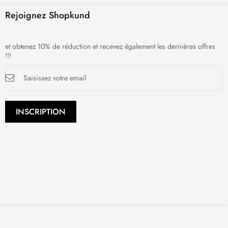
Rejoignez Shopkund
et obtenez 10% de réduction et recevez également les dernières offres
!!!
Inscription
à
notre
newsletter
:
INSCRIPTION