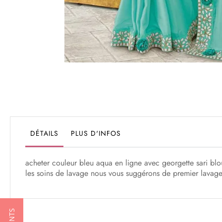
Passer
au
début
de
la
Galerie
DÉTAILS
PLUS D'INFOS
d’images
acheter couleur bleu aqua en ligne avec georgette sari blous
les soins de lavage nous vous suggérons de premier lavage