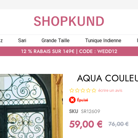
ez
Sari
Grande Taille
Tunique Indienne
12 % RABAIS SUR 149€ | CODE : WEDD12
AQUA COULEU
0.0
écrire un avis
star
Épuisé
rating
SKU
SR12609
59,00 €
76,00 €