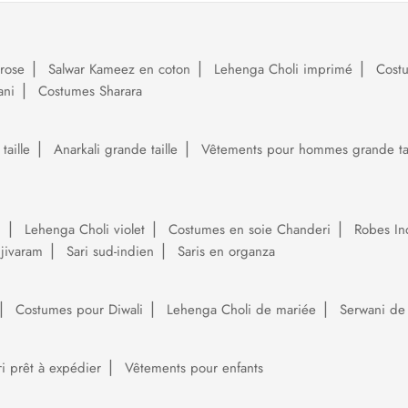
rose
Salwar Kameez en coton
Lehenga Choli imprimé
Cost
ani
Costumes Sharara
aille
Anarkali grande taille
Vêtements pour hommes grande tai
i
Lehenga Choli violet
Costumes en soie Chanderi
Robes In
njivaram
Sari sud-indien
Saris en organza
Costumes pour Diwali
Lehenga Choli de mariée
Serwani de
ri prêt à expédier
Vêtements pour enfants