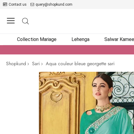
Contact us
query@shopkund.com
Collection Mariage
Lehenga
Salwar Kame
Shopkund
Sari
Aqua couleur bleue georgette sari
Passer
à
la
fin
de
la
galerie
d’images