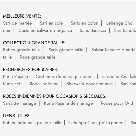
MEILLEURE VENTE:
Sari de mariée
Sari en soie
Saris en coton
Lehenga Choli 
noir
Costume salwar en organza
Saris Banarasi
Sari Bandh
COLLECTION GRANDE TAILLE:
Robes grande taille
Saris grande taille
Salwar Kameez grande t
taille
Robe grande taille
RECHERCHES POPULAIRES:
Kurta Pajama
Costumes de mariage indiens
Costume Anarkal
Kurta noir
Robe indienne
Sherwani pour hommes
Sari Ka
ROBES INDIENNES POUR OCCASIONS SPÉCIALES:
Saris de mariage
Kurta Pajama de mariage
Robes pour l’Aïd
LIENS UTILES:
Robes indiennes grande taille
Lehenga Choli prêt-à-porter
Sa